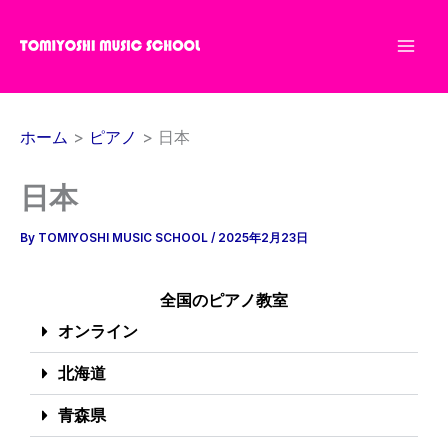
内
容
を
ス
キ
ホーム
ピアノ
日本
ッ
プ
日本
By
TOMIYOSHI MUSIC SCHOOL
/
2025年2月23日
全国のピアノ教室
オンライン
北海道
青森県